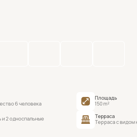
Площадь
ество 6 человека
150 m²
Терраса
 и 2 односпальные
Терраса с видом 