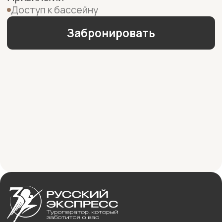
Москва
+7 (495) 009-66-99
Бесплатно с городских телефонов
+8 (800) 775-66-99
Почта
agent@r-express.ru
ПН –ПТ
10:00 – 20:00
СБ
10:00 – 18:00
Все права защищены © Русский
Экспресс, 1996-2026
Политика в отношении персональных данных