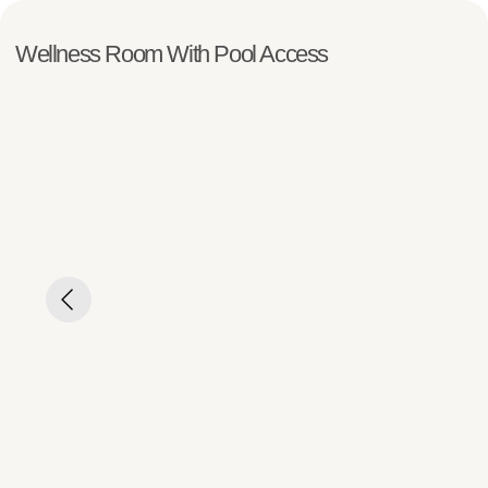
Wellness Room With Pool Access
Информация о номере
Количество гостей
Максимальное количество 2